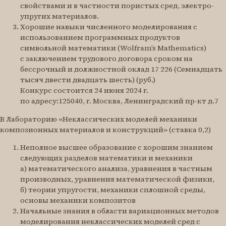
свойствами и в частности пористых сред, электро-
упругих материалов.
Хорошие навыки численного моделирования с
использованием программных продуктов
символьной математики (Wolfram’s Mathematics)
с заключением трудового договора сроком на
бессрочный и должностной оклад 17 226 (Семнадцать
тысяч двести двадцать шесть) (руб.)
Конкурс состоится 24 июня 2024 г.
по адресу:125040, г. Москва, Ленинградский пр-кт д.7
В Лабораторию «Неклассических моделей механики
композионных материалов и конструкций» (ставка 0,2)
Неполное высшее образование с хорошим знанием
следующих разделов математики и механики
а) математического анализа, уравнения в частным
производных, уравнения математической физики,
б) теории упругости, механики сплошной среды,
основы механики композитов
Начальные знания в области вариационных методов
моделирования неклассических моделей сред с